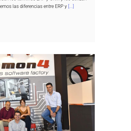
emos las diferencias entre ERP y
[...]
itarnos en Feria del Mueble Yecla
Daemon4