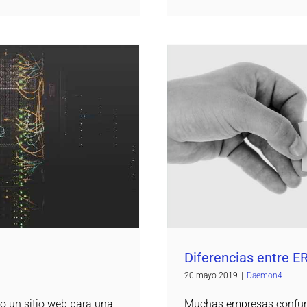
Diferencias 
g?
Diferencias entre E
20 mayo 2019
|
Daemon4
Muchas empresas confund
 un sitio web para una