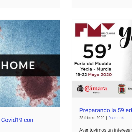
Preparando la 59
9 con ‘Folding at Home’
Preparando la 59 ed
28 febrero 2020
|
Daemon4
l Covid19 con
Ayer tuvimos un interesan