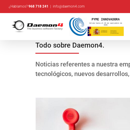
Saltar
¿Hablamos?
968 718 241
|
info@daemon4.com
al
contenido
Todo sobre Daemon4.
Noticias referentes a nuestra emp
tecnológicos, nuevos desarrollos,