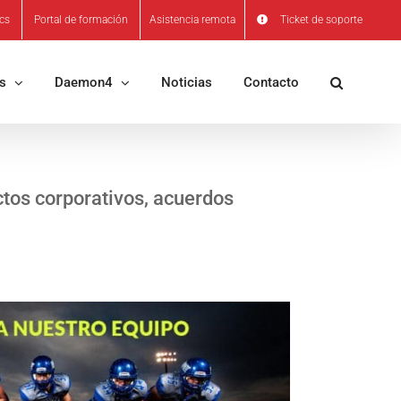
ics
Portal de formación
Asistencia remota
Ticket de soporte
os
Daemon4
Noticias
Contacto
ctos corporativos, acuerdos