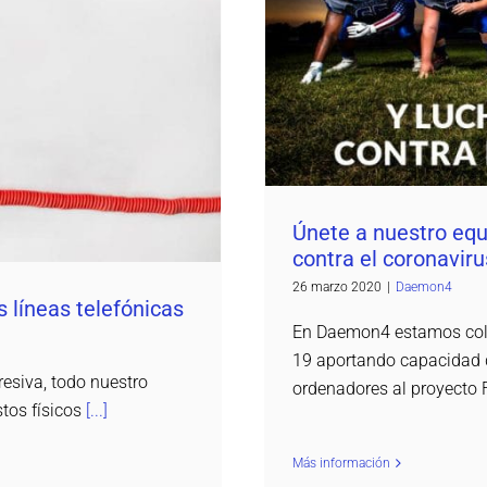
Únete a nuestro equi
 líneas telefónicas
Únete a nuestro eq
contra el coronaviru
26 marzo 2020
|
Daemon4
s líneas telefónicas
En Daemon4 estamos cola
19 aportando capacidad 
resiva, todo nuestro
ordenadores al proyect
tos físicos
[...]
Más información