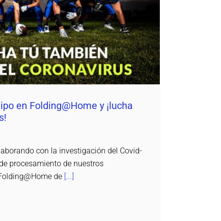
po en Folding@Home y ¡lucha contra el
coronavirus!
Daemon4
uipo en Folding@Home y ¡lucha
s!
borando con la investigación del Covid-
de procesamiento de nuestros
o Folding@Home de
[...]