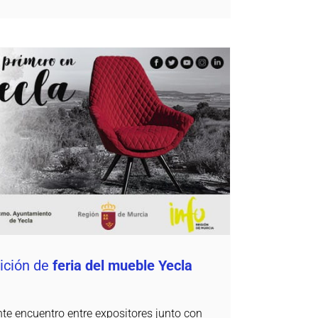
 edición de
feria del mueble Yecla
Daemon4
ición de
feria del mueble Yecla
te encuentro entre expositores junto con