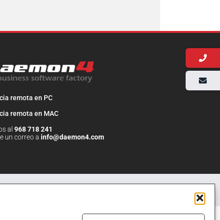
cia remota en PC
cia remota en MAC
os al
968 718 241
be un correo a
info@daemon4.com
istrar Cookies
·
·
Condiciones contractuales