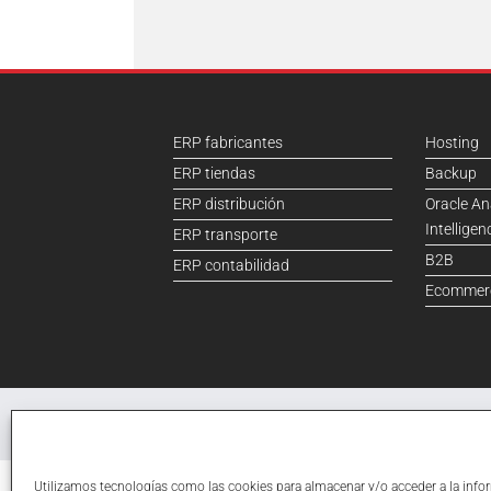
ERP fabricantes
Hosting
ERP tiendas
Backup
ERP distribución
Oracle An
Intelligen
ERP transporte
B2B
ERP contabilidad
Ecommer
©2026
Daemon4
· Informá
Utilizamos tecnologías como las cookies para almacenar y/o acceder a la info