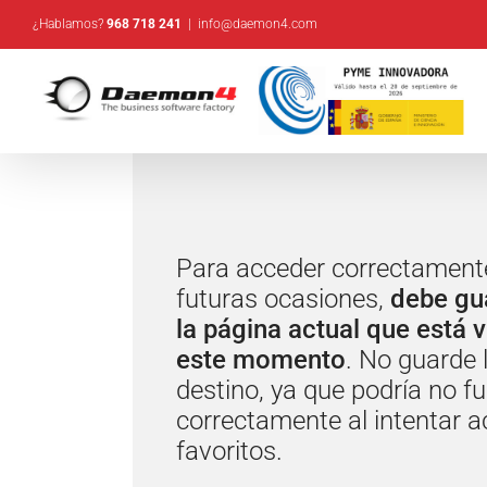
Saltar
¿Hablamos?
968 718 241
|
info@daemon4.com
al
contenido
Para acceder correctamente
futuras ocasiones,
debe gua
la página actual que está 
este momento
. No guarde 
destino, ya que podría no f
correctamente al intentar 
favoritos.