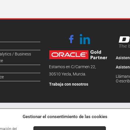
alytics / Business
Asisten
ce
Estamos en C/Carmen 22,
Asisten
30510 Yecla, Murcia.
Lláman
ce
O escri
Trabaja con nosotros
tica y programas de gestión para empresas
|
Aviso legal
·
Privacidad
·
Cookies
·
Admin
Gestionar el consentimiento de las cookies
rmación del