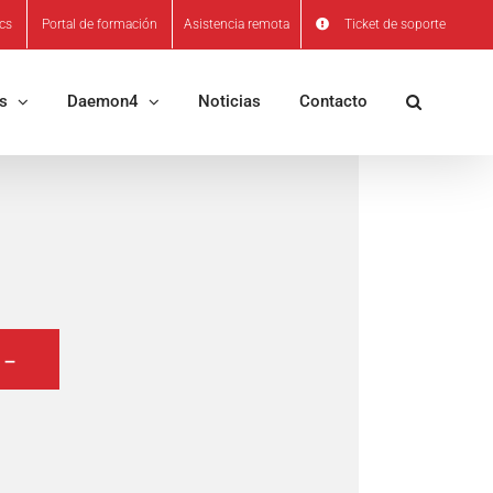
ics
Portal de formación
Asistencia remota
Ticket de soporte
os
Daemon4
Noticias
Contacto
 –