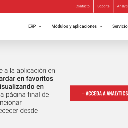
Contacto
Soporte
Analyt
ERP
Módulos y aplicaciones
Servici
 a la aplicación en
rdar en favoritos
visualizando en
– ACCEDA A ANALYTICS
la página final de
uncionar
acceder desde