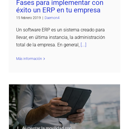
Fases para implementar con
éxito un ERP en tu empresa
15 febrero 2019
|
Daemon4
Un software ERP es un sistema creado para
llevar, en última instancia, la administración
total de la empresa. En general,
[...]
Más información
Aumentar la movilidad de la empresa con un
ERP en la nube
Daemon4