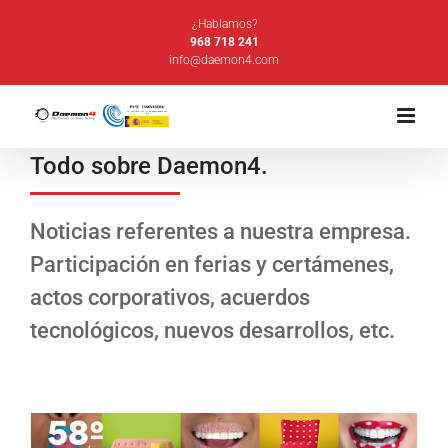
Saltar
¿Hablamos?
al
968 718 241
info@daemon4.com
contenido
Todo sobre Daemon4.
Noticias referentes a nuestra empresa.
Participación en ferias y certámenes,
actos corporativos, acuerdos
tecnológicos, nuevos desarrollos, etc.