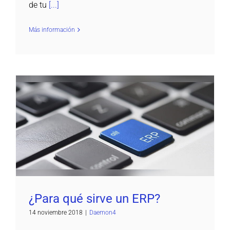
de tu
[...]
Más información
¿Para qué sirve un ERP?
Daemon4
¿Para qué sirve un ERP?
14 noviembre 2018
|
Daemon4