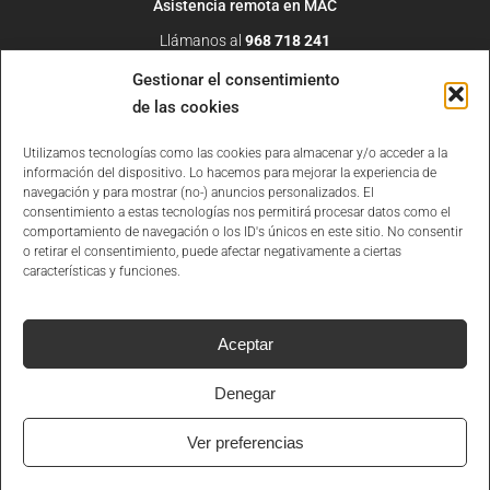
Asistencia remota en MAC
Llámanos al
968 718 241
O escribe un correo a
info@daemon4.com
Gestionar el consentimiento
de las cookies
Utilizamos tecnologías como las cookies para almacenar y/o acceder a la
información del dispositivo. Lo hacemos para mejorar la experiencia de
navegación y para mostrar (no-) anuncios personalizados. El
consentimiento a estas tecnologías nos permitirá procesar datos como el
comportamiento de navegación o los ID's únicos en este sitio. No consentir
o retirar el consentimiento, puede afectar negativamente a ciertas
características y funciones.
©2026
Daemon4
· Informática y programas de gestión para empresas
Aviso legal
Aceptar
Privacidad
Denegar
Cookies
Administrar Cookies
Ver preferencias
Condiciones contractuales