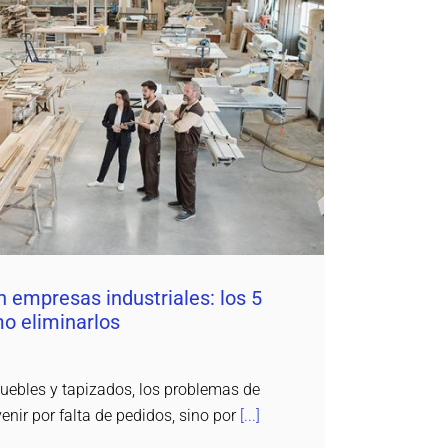
empresas industriales: los 5 más comunes
y cómo eliminarlos
dProduction ERP
n empresas industriales: los 5
o eliminarlos
ebles y tapizados, los problemas de
enir por falta de pedidos, sino por
[...]