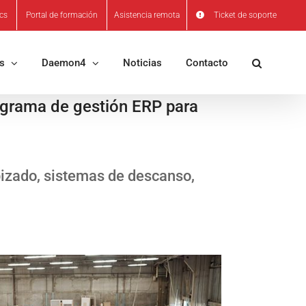
ics
Portal de formación
Asistencia remota
Ticket de soporte
os
Daemon4
Noticias
Contacto
ograma de gestión ERP para
pizado, sistemas de descanso,