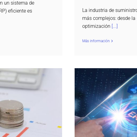
on un sistema de
La industria de suministr
RP) eficiente es
más complejos: desde la g
optimización
[...]
Más información
 gestión de tu empresa
Cómo mejorar la produc
ogistic ERP
Multiplo ERP