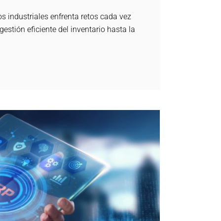
os industriales enfrenta retos cada vez
estión eficiente del inventario hasta la
ción de tu empresa con un software ERP
dProduction ERP