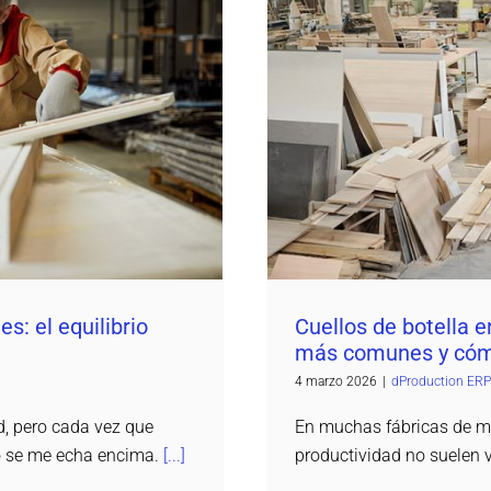
uilibrio entre control y
Cuellos de botella en 
s: el equilibrio
Cuellos de botella e
más comunes y cóm
4 marzo 2026
|
dProduction ERP
d, pero cada vez que
En muchas fábricas de mu
o se me echa encima.
[...]
productividad no suelen v