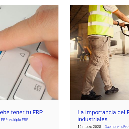
debe tener tu ERP
La importancia del ERP 
 ERP
Multiplo ERP
D
debe tener tu ERP
La importancia del 
industriales
c ERP
,
Multiplo ERP
12 marzo 2025
|
Daemon4
,
dPro