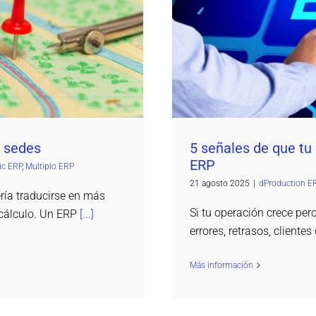
 ERP
Multiplo ERP
dProduction ERP
 sedes
5 señales de que tu
ERP
ic ERP
,
Multiplo ERP
21 agosto 2025
|
dProduction E
ría traducirse en más
Si tu operación crece pero
 cálculo. Un ERP
[...]
errores, retrasos, client
Más información