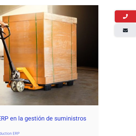
en la gestión de suministros industriales
aemon4
dProduction ERP
ERP en la gestión de suministros
duction ERP