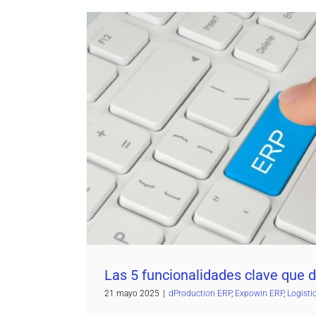
Las 5 funcionalidades clave que 
dProduction ERP
Expowin ERP
Logistic
Las 5 funcionalidades clave que 
21 mayo 2025
|
dProduction ERP
,
Expowin ERP
,
Logisti