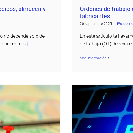
edidos, almacén y
Órdenes de trabajo 
fabricantes
20 septiembre 2025
|
dProducti
io no depende solo de
En este artículo te lleva
erdadero reto
[...]
de trabajo (OT) debería c
Más información
iples sedes
5 señales de que t