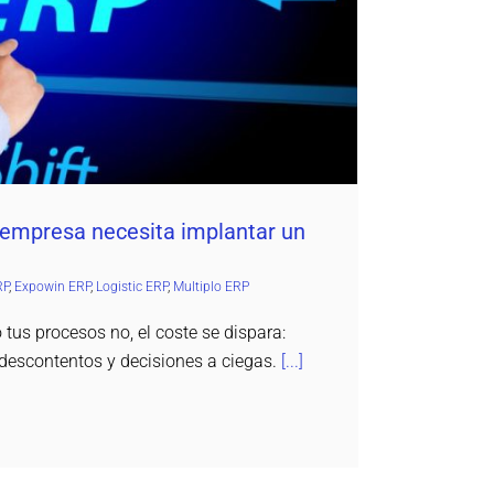
Expowin ERP
Logistic ERP
Multiplo ERP
 empresa necesita implantar un
RP
,
Expowin ERP
,
Logistic ERP
,
Multiplo ERP
 tus procesos no, el coste se dispara:
es descontentos y decisiones a ciegas.
[...]