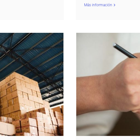
Más información
os, almacén y entregas
Órdenes de trabajo 
dP