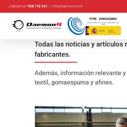
Saltar
¿Hablamos?
968 718 241
|
info@daemon4.com
al
contenido
Todas las noticias y artículos
fabricantes.
Además, información relevante y 
textil, gomaespuma y afines.