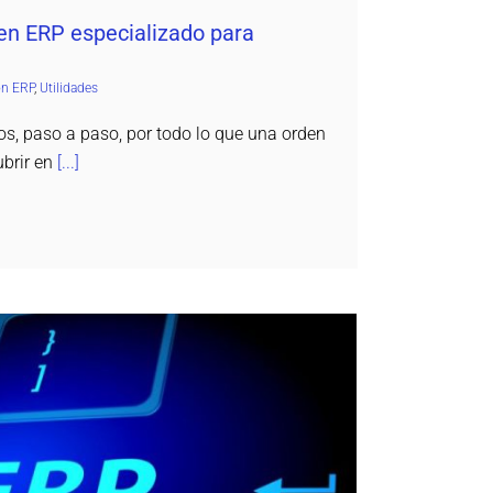
en ERP especializado para
on ERP
,
Utilidades
mos, paso a paso, por todo lo que una orden
ubrir en
[...]
u empresa necesita implantar un ERP