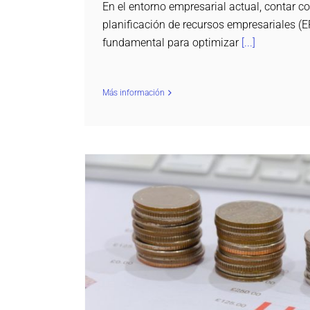
En el entorno empresarial actual, contar c
planificación de recursos empresariales (E
fundamental para optimizar
[...]
Más información
Como puede ayudar un ERP a mejorar la
Contabilidad
dProduction ERP
Expowin ERP
L