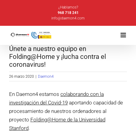
Saltar
¿Hablamos?
al
968 718 241
info@daemon4.com
contenido
Únete a nuestro equipo en
Folding@Home y ¡lucha contra el
coronavirus!
26 marzo 2020
|
Daemon4
En Daemon4 estamos
colaborando con la
investigación del Covid-19
aportando capacidad de
procesamiento de nuestros ordenadores al
proyecto
Folding@Home de la Universidad
Stanford
.