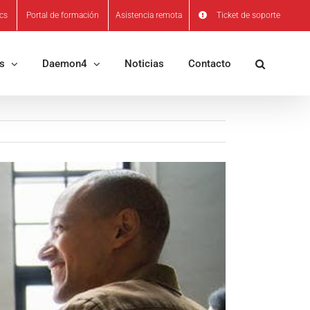
ics
Portal de formación
Asistencia remota
Ticket de soporte
os
Daemon4
Noticias
Contacto