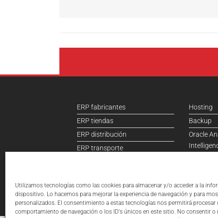
ERP fabricantes
Hosting
ERP tiendas
Backup
ERP distribución
Oracle An
Intelligen
ERP transporte
B2B
ERP contabilidad
Ecommer
Utilizamos tecnologías como las cookies para almacenar y/o acceder a la info
dispositivo. Lo hacemos para mejorar la experiencia de navegación y para mos
personalizados. El consentimiento a estas tecnologías nos permitirá procesar
comportamiento de navegación o los ID's únicos en este sitio. No consentir o re