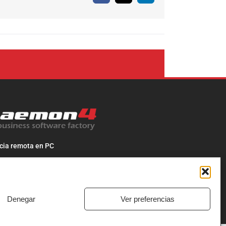
cia remota en PC
cia remota en MAC
os al
968 718 241
be un correo a
info@daemon4.com
Denegar
Ver preferencias