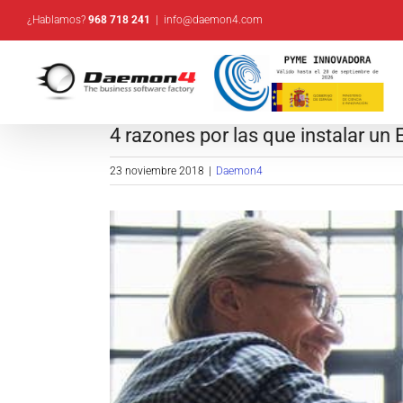
Saltar
¿Hablamos?
968 718 241
|
info@daemon4.com
al
contenido
4 razones por las que instalar un
23 noviembre 2018
|
Daemon4
Ver
imagen
más
grande