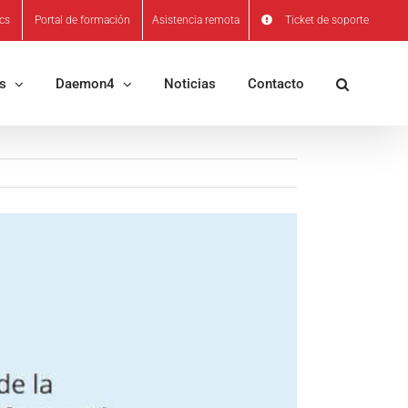
ics
Portal de formación
Asistencia remota
Ticket de soporte
os
Daemon4
Noticias
Contacto