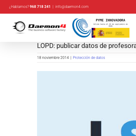
Saltar
¿Hablamos?
968 718 241
|
info@daemon4.com
al
contenido
LOPD: publicar datos de profesor
18 noviembre 2014
|
Protección de datos
Ver
imagen
más
grande