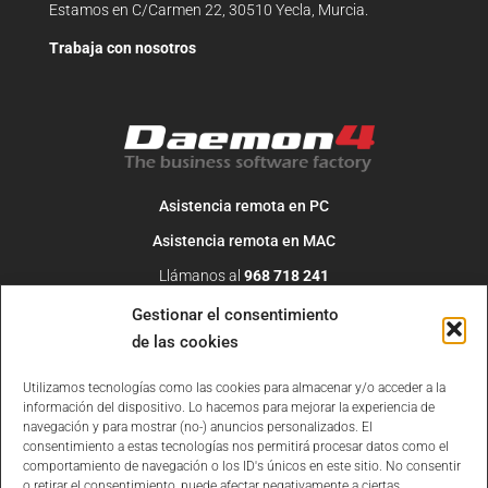
Estamos en C/Carmen 22, 30510 Yecla, Murcia.
Trabaja con nosotros
Asistencia remota en PC
Asistencia remota en MAC
Llámanos al
968 718 241
O escribe un correo a
info@daemon4.com
Gestionar el consentimiento
de las cookies
Utilizamos tecnologías como las cookies para almacenar y/o acceder a la
información del dispositivo. Lo hacemos para mejorar la experiencia de
navegación y para mostrar (no-) anuncios personalizados. El
consentimiento a estas tecnologías nos permitirá procesar datos como el
comportamiento de navegación o los ID's únicos en este sitio. No consentir
o retirar el consentimiento, puede afectar negativamente a ciertas