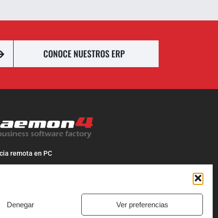
CONOCE NUESTROS ERP
cia remota en PC
cia remota en MAC
os al
968 718 241
be un correo a
info@daemon4.com
Denegar
Ver preferencias