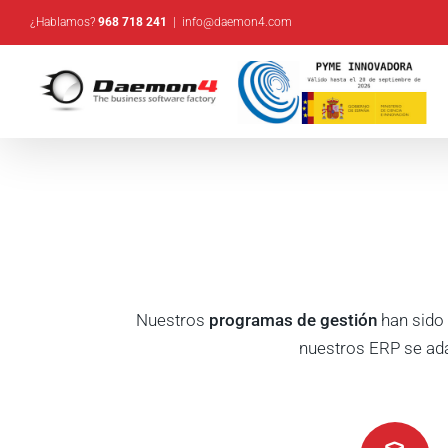
Saltar
¿Hablamos?
968 718 241
|
info@daemon4.com
al
contenido
Nuestros
programas de gestión
han sido 
nuestros ERP se ada