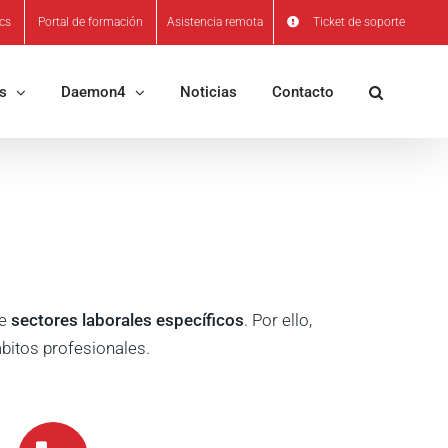
ics
Portal de formación
Asistencia remota
Ticket de soporte
os
Daemon4
Noticias
Contacto
de
sectores laborales específicos
. Por ello,
bitos profesionales.