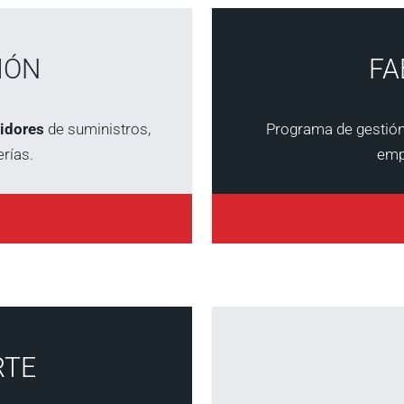
IÓN
FA
uidores
de suministros,
Programa de gestió
rías.
emp
RTE