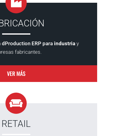
BRICACIÓN
n
dProduction ERP para
industria
y
resas fabricantes.
VER MÁS
RETAIL