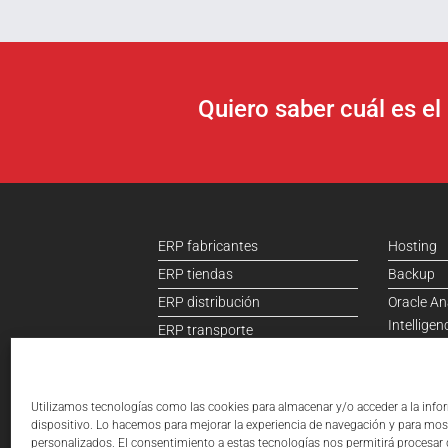
Quiero saber cuál es e
ERP fabricantes
Hosting
ERP tiendas
Backup
ERP distribución
Oracle An
Intelligen
ERP transporte
B2B
ERP contabilidad
Ecommer
Utilizamos tecnologías como las cookies para almacenar y/o acceder a la info
dispositivo. Lo hacemos para mejorar la experiencia de navegación y para mos
personalizados. El consentimiento a estas tecnologías nos permitirá procesar