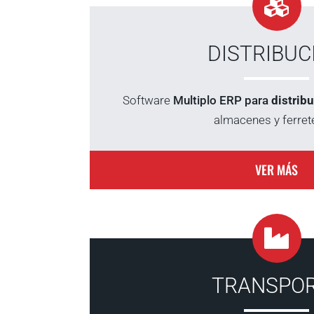
DISTRIBUC
Software
Multiplo ERP para
distrib
almacenes y ferrete
VER MÁS
TRANSPO