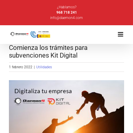
Saltar
¿Hablamos?
al
968 718 241
info@daemon4.com
contenido
Comienza los trámites para
subvenciones Kit Digital
1 febrero 2022
|
Utilidades
Ver
imagen
más
grande