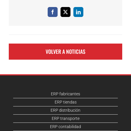
Facebook
X
LinkedIn
VOLVER A NOTICIAS
ERP fabricantes
ERP tiendas
ERP distribución
ERP transporte
ERP contabilidad