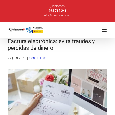
Saltar
¿Hablamos?
al
968 718 241
info@daemon4.com
contenido
Factura electrónica: evita fraudes y
pérdidas de dinero
27 julio 2021
|
Contabilidad
Ver
imagen
más
grande