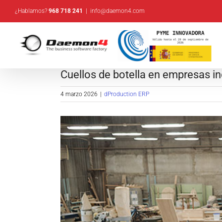
Saltar
¿Hablamos?
968 718 241
|
info@daemon4.com
al
contenido
Cuellos de botella en empresas i
4 marzo 2026
|
dProduction ERP
Ver
imagen
más
grande