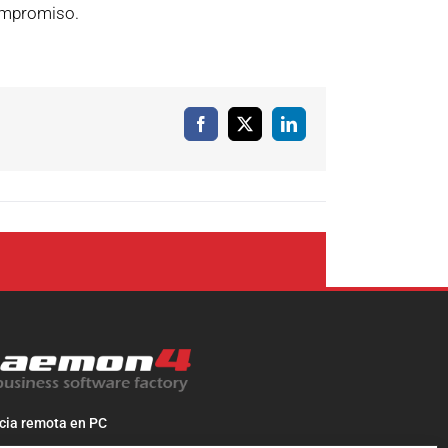
ompromiso.
Facebook
X
LinkedIn
cia remota en PC