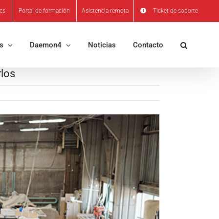
ics
Portal de formación
Asistencia remota
Ticket de soporte
os
Daemon4
Noticias
Contacto
rlos