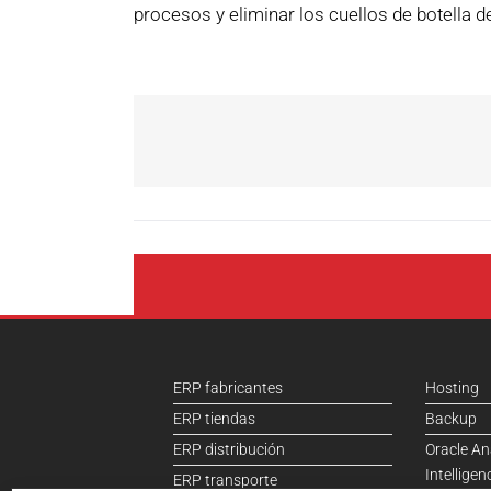
procesos y eliminar los cuellos de botella d
ERP fabricantes
Hosting
ERP tiendas
Backup
ERP distribución
Oracle An
Intelligen
ERP transporte