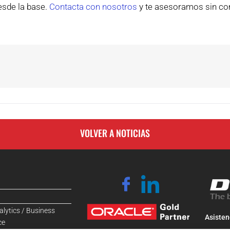
esde la base.
Contacta con nosotros
y te asesoramos sin c
VOLVER A NOTICIAS
alytics / Business
Asisten
ce