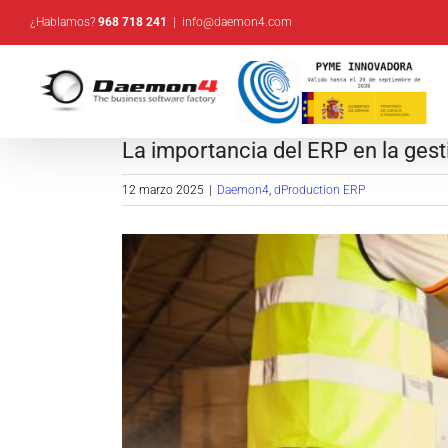
Saltar
¿Hablamos?
968 718 241
|
info@daemon4.com
al
contenido
La importancia del ERP en la gest
12 marzo 2025
|
Daemon4
,
dProduction ERP
Ver
imagen
más
grande