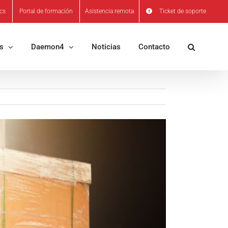
ics
Portal de formación
Asistencia remota
Ticket de soporte
os
Daemon4
Noticias
Contacto