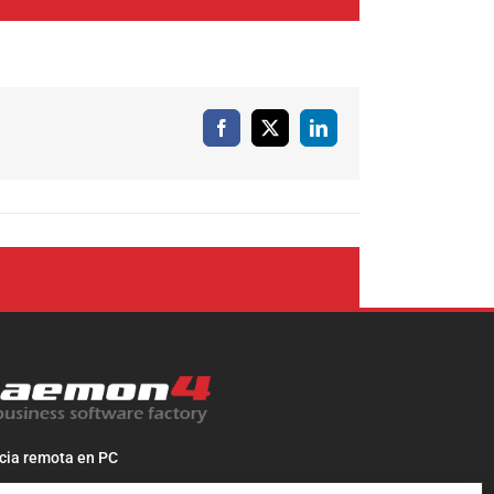
Facebook
X
LinkedIn
cia remota en PC
cia remota en MAC