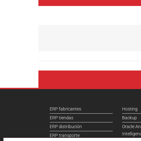
ERP fabricantes
Hosting
ERP tiendas
Backup
ERP distribución
Oracle An
Intelligen
ERP transporte