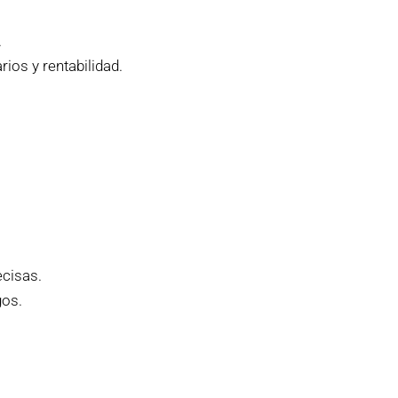
.
ios y rentabilidad.
ecisas.
gos.