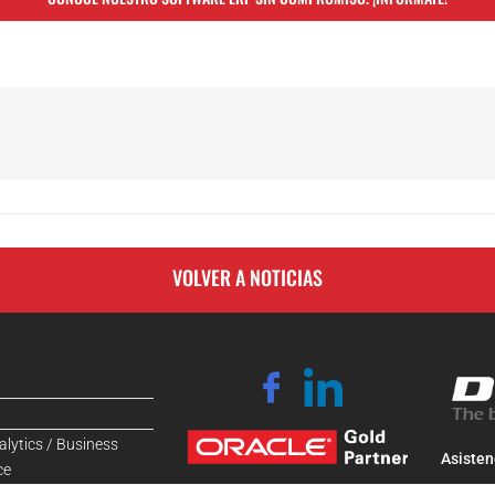
VOLVER A NOTICIAS
alytics / Business
Asisten
ce
Estamos en C/Carmen 22,
Asisten