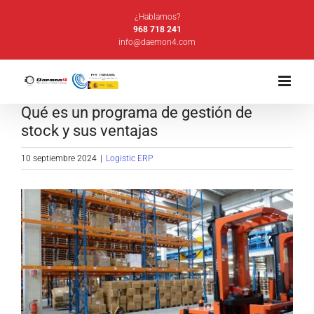
Saltar
¿Hablamos?
al
968 718 241
info@daemon4.com
contenido
Qué es un programa de gestión de
stock y sus ventajas
10 septiembre 2024
|
Logistic ERP
Ver
imagen
más
grande