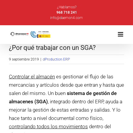
Saltar
¿Hablamos?
al
968 718 241
info@daemon4.com
contenido
¿Por qué trabajar con un SGA?
9 septiembre 2019
|
dProduction ERP
Controlar el almacén
es gestionar el flujo de las
mercancías y artículos desde que entran y hasta que
salen del mismo. Un buen
sistema de gestión de
almacenes (SGA)
, integrado dentro del ERP, ayuda a
mejorar la gestión de estas entradas y salidas. Y lo
hace tanto a nivel documental como físico,
controlando todos los movimientos
dentro del