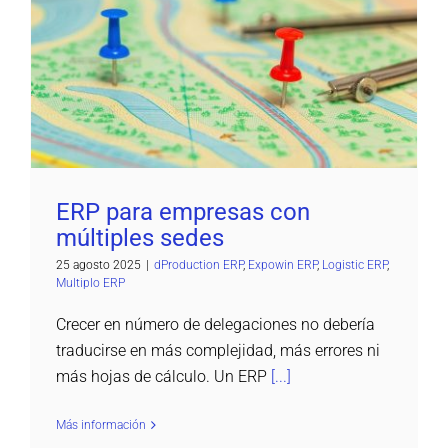
ERP para empresas con múltiples sedes
dProduction ERP
Expowin ERP
Logistic ERP
Multiplo ERP
ERP para empresas con
múltiples sedes
25 agosto 2025
|
dProduction ERP
,
Expowin ERP
,
Logistic ERP
,
Multiplo ERP
Crecer en número de delegaciones no debería
traducirse en más complejidad, más errores ni
más hojas de cálculo. Un ERP
[...]
Más información