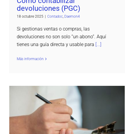
Cómo contabilizar
devoluciones (PGC)
18 octubre 2025
|
Contadoc
,
Daemon4
Si gestionas ventas o compras, las
devoluciones no son solo “un abono”. Aquí
tienes una guía directa y usable para
[...]
Más información
Órdenes de trabajo en ERP especializado para
fabricantes
dProduction ERP
Utilidades