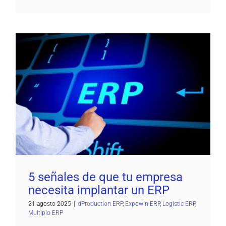
5 señales de que tu empresa necesita
implantar un ERP
dProduction ERP
Expowin ERP
Logistic ERP
Multiplo ERP
5 señales de que tu empresa
necesita implantar un ERP
21 agosto 2025
|
dProduction ERP
,
Expowin ERP
,
Logistic ERP
,
Multiplo ERP