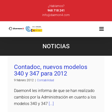
Saltar
¿Hablamos?
al
968 718 241
info@daemon4.com
contenido
NOTICIAS
Contadoc, nuevos modelos 340 y 347 para
2012
Contabilidad
Contadoc, nuevos modelos
340 y 347 para 2012
9 febrero 2012
|
Contabilidad
Daemon4 les informa de que se han realizado
cambios por la Administración en cuanto a los
modelos 340 y 347
[...]