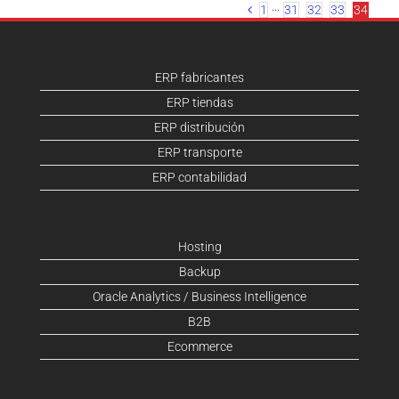
1
···
31
32
33
34
ERP fabricantes
ERP tiendas
ERP distribución
ERP transporte
ERP contabilidad
Hosting
Backup
Oracle Analytics / Business Intelligence
B2B
Ecommerce