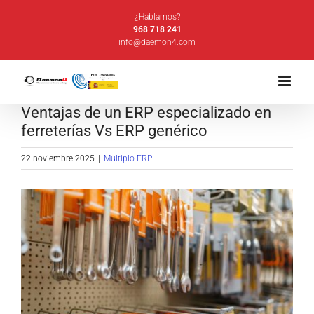
Saltar
¿Hablamos?
al
968 718 241
info@daemon4.com
contenido
Ventajas de un ERP especializado en
ferreterías Vs ERP genérico
22 noviembre 2025
|
Multiplo ERP
Ver
imagen
más
grande