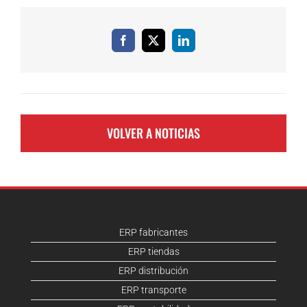
Facebook
X
LinkedIn
VOLVER A NOTICIAS
ERP fabricantes
ERP tiendas
ERP distribución
ERP transporte