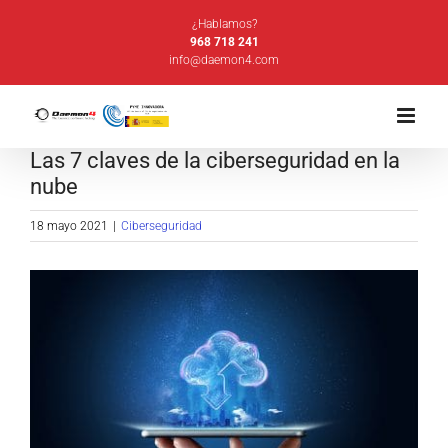
Saltar
¿Hablamos?
al
968 718 241
info@daemon4.com
contenido
Las 7 claves de la ciberseguridad en la
nube
18 mayo 2021
|
Ciberseguridad
Ver
imagen
más
grande