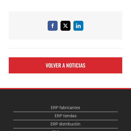
Facebook
X
LinkedIn
VOLVER A NOTICIAS
ERP fabricantes
ERP tiendas
ERP distribución