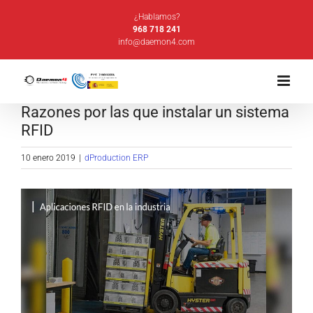
Saltar
¿Hablamos?
al
968 718 241
info@daemon4.com
contenido
Razones por las que instalar un sistema
RFID
10 enero 2019
|
dProduction ERP
Ver
imagen
más
grande