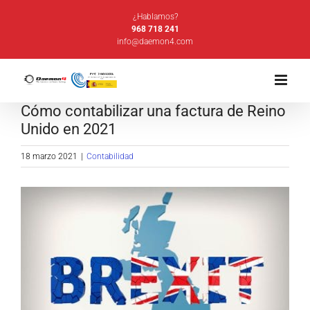
Saltar
¿Hablamos?
al
968 718 241
info@daemon4.com
contenido
Cómo contabilizar una factura de Reino
Unido en 2021
18 marzo 2021
|
Contabilidad
Ver
imagen
más
grande