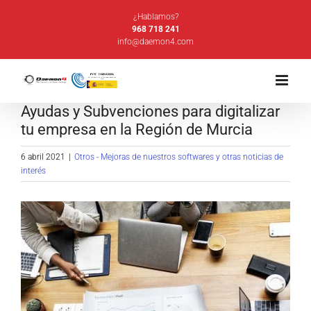
Saltar
¿Hablamos?
al
968 718 241
info@daemon4.com
contenido
Ayudas y Subvenciones para digitalizar
tu empresa en la Región de Murcia
6 abril 2021
|
Otros - Mejoras de nuestros softwares y otras noticias de
interés
Ver
imagen
más
grande