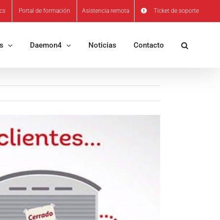
ics
Portal de formación
Asistencia remota
Ticket de soporte
os
Daemon4
Noticias
Contacto