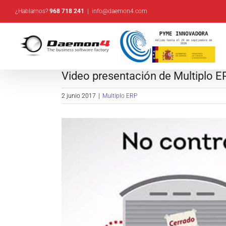
Saltar
¿Hablamos?
968 718 241
|
info@daemon4.com
al
contenido
Video presentación de Multiplo E
2 junio 2017
|
Multiplo ERP
Ver
imagen
más
grande