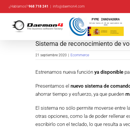
Saltar
¿Hablamos?
968 718 241
|
info@daemon4.com
al
contenido
Sistema de reconocimiento de vo
21 septiembre 2020
|
Ecommerce
Estrenamos nueva función
ya disponible
par
Presentamos el
nuevo sistema de comando
ahorrar tiempo y esfuerzo, ya que pueden
ma
El sistema no sólo permite moverse entre l
otras opciones, como la de poder rellenar e
escribirlo con el teclado, lo que resulta a