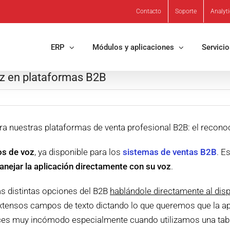
Contacto
Soporte
Analyt
ERP
Módulos y aplicaciones
Servici
z en plataformas B2B
a nuestras plataformas de venta profesional B2B: el recono
s de voz
, ya disponible para los
sistemas de ventas B2B
. E
nejar la aplicación directamente con su voz
.
as distintas opciones del B2B
hablándole directamente al disp
xtensos campos de texto dictando lo que queremos que la apl
 veces muy incómodo especialmente cuando utilizamos una tabl