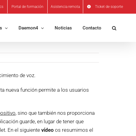
ics
Portal de formación
Asistencia remota
Ticket de soporte
os
Daemon4
Noticias
Contacto
cimiento de voz.
sta nueva función permite a los usuarios
ositivo
, sino que también nos proporciona
icación guarde, en lugar de tener que
et. En el siguiente
vídeo
os resumimos el