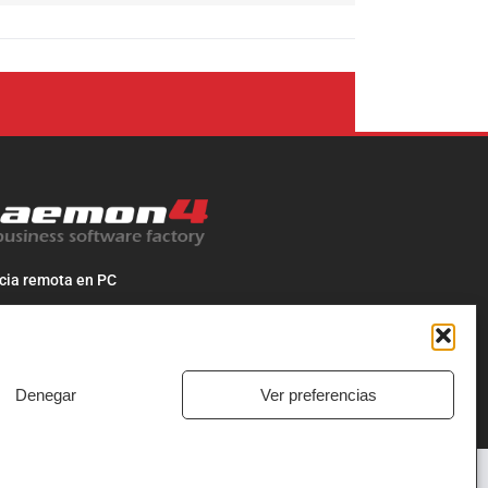
cia remota en PC
cia remota en MAC
os al
968 718 241
be un correo a
info@daemon4.com
Denegar
Ver preferencias
istrar Cookies
·
·
Condiciones contractuales