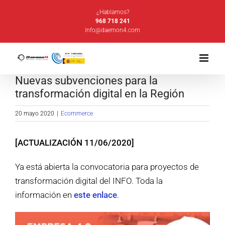
Saltar
¿Hablamos?
al
968 718 241
info@daemon4.com
contenido
Nuevas subvenciones para la
transformación digital en la Región
20 mayo 2020
|
Ecommerce
[ACTUALIZACIÓN 11/06/2020]
Ya está abierta la convocatoria para proyectos de
transformación digital del INFO. Toda la
información en
este enlace
.