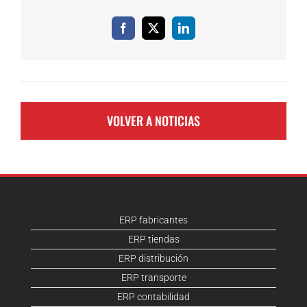
Facebook
X
LinkedIn
VOLVER A NOTICIAS
ERP fabricantes
ERP tiendas
ERP distribución
ERP transporte
ERP contabilidad