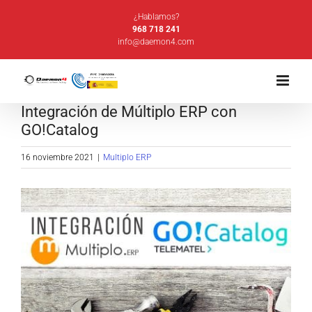
Saltar
¿Hablamos?
al
968 718 241
info@daemon4.com
contenido
Integración de Múltiplo ERP con
GO!Catalog
16 noviembre 2021
|
Multiplo ERP
Ver
imagen
más
grande