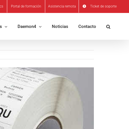
ics
Portal de formación
Asistencia remota
Ticket de soporte
os
Daemon4
Noticias
Contacto