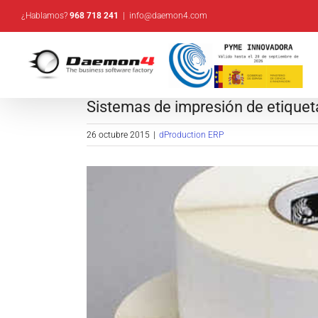
Saltar
¿Hablamos?
968 718 241
|
info@daemon4.com
al
contenido
Sistemas de impresión de etiquet
26 octubre 2015
|
dProduction ERP
Ver
imagen
más
grande