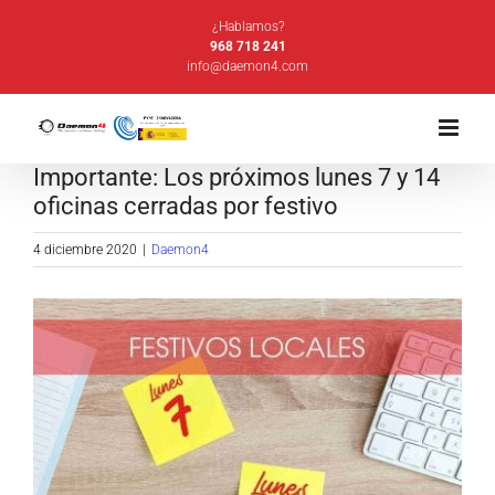
Saltar
¿Hablamos?
al
968 718 241
info@daemon4.com
contenido
Importante: Los próximos lunes 7 y 14
oficinas cerradas por festivo
4 diciembre 2020
|
Daemon4
Ver
imagen
más
grande