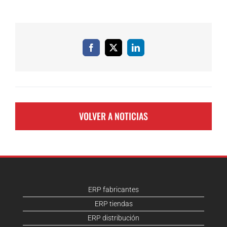
Facebook
X
LinkedIn
VOLVER A NOTICIAS
ERP fabricantes
ERP tiendas
ERP distribución