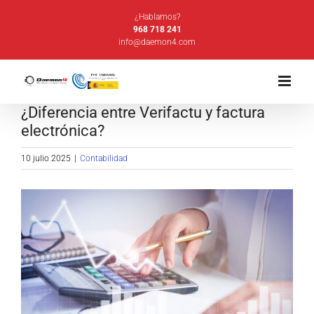
Saltar
¿Hablamos?
al
968 718 241
info@daemon4.com
contenido
¿Diferencia entre Verifactu y factura
electrónica?
10 julio 2025
|
Contabilidad
Ver
imagen
más
grande