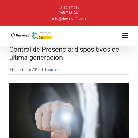
Saltar
¿Hablamos?
al
968 718 241
info@daemon4.com
contenido
Control de Presencia: dispositivos de
última generación
21 diciembre 2016
|
Tecnología
Ver
imagen
más
grande