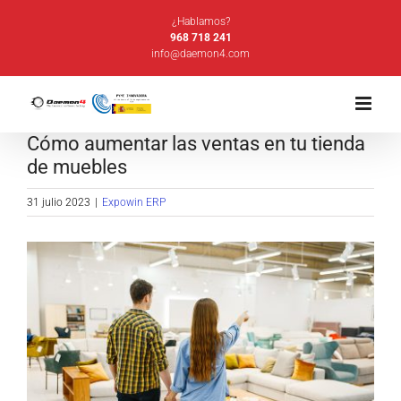
Saltar
¿Hablamos?
al
968 718 241
info@daemon4.com
contenido
Cómo aumentar las ventas en tu tienda
de muebles
31 julio 2023
|
Expowin ERP
Ver
imagen
más
grande