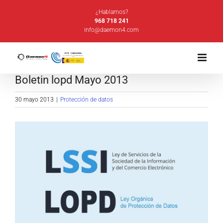
Saltar
¿Hablamos?
al
968 718 241
info@daemon4.com
contenido
Boletin lopd Mayo 2013
30 mayo 2013
|
Protección de datos
Ver
imagen
más
grande