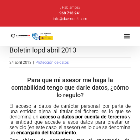
Saltar
¿Hablamos?
al
968 718 241
info@daemon4.com
contenido
Boletin lopd abril 2013
24 abril 2013
|
Protección de datos
Para que mi asesor me haga la
cont
abilidad tengo que darle datos, ¿cómo
lo regulo?
El acceso a datos de carácter personal por parte de
una entidad ajena al titular del fichero, es lo que se
denomina un
acceso a datos por cuenta de terceros
y
la entidad que accede a esos datos para prestar un
servicio (en este caso, el asesor) es lo que se denomina
un
encargado del tratamiento
.