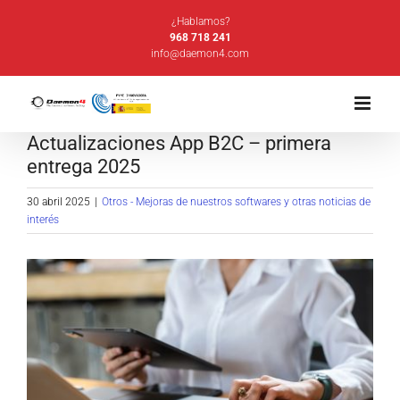
Saltar
¿Hablamos?
al
968 718 241
info@daemon4.com
contenido
Actualizaciones App B2C – primera
entrega 2025
30 abril 2025
|
Otros - Mejoras de nuestros softwares y otras noticias de
interés
Ver
imagen
más
grande