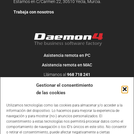
Estamos en C/Carmen 22, 30510 Yecla, Murcia.
Trabaja con nosotros
Asistencia remota en PC
Asistencia remota en MAC
Llámanos al
968 718 241
O escribe un correo a
info@daemon4.com
Gestionar el consentimiento
de las cookies
Utilizamos tecnologías como las cookies para almacenar y/o acceder a la
información del dispositivo. Lo hacemos para mejorar la experiencia de
navegación y para mostrar (no-) anuncios personalizados. El
consentimiento a estas tecnologías nos permitirá procesar datos como el
comportamiento de navegación o los ID's únicos en este sitio. No consentir
o retirar el consentimiento, puede afectar negativamente a ciertas