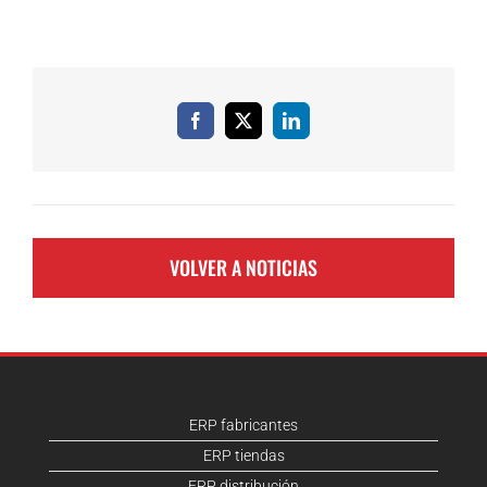
Facebook
X
LinkedIn
VOLVER A NOTICIAS
ERP fabricantes
ERP tiendas
ERP distribución