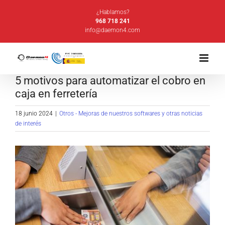
Saltar
¿Hablamos?
al
968 718 241
info@daemon4.com
contenido
5 motivos para automatizar el cobro en
caja en ferretería
18 junio 2024
|
Otros - Mejoras de nuestros softwares y otras noticias
de interés
Ver
imagen
más
grande