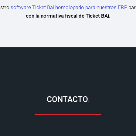
stro
software Ticket Bai homologado para nuestros ERP
par
con la normativa fiscal de Ticket BAi
.
CONTACTO
.