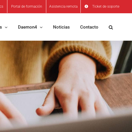
ics
Portal de formación
Asistencia remota
Ticket de soporte
os
Daemon4
Noticias
Contacto