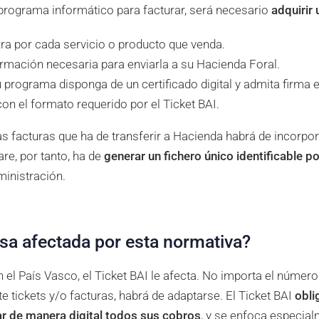
n programa informático para facturar, será necesario
adquirir
ra por cada servicio o producto que venda.
formación necesaria para enviarla a su Hacienda Foral.
 programa disponga de un certificado digital y admita firma e
con el formato requerido por el Ticket BAI.
s facturas que ha de transferir a Hacienda habrá de incorpor
re, por tanto, ha de
generar un fichero único identificable p
ministración.
sa afectada por esta normativa?
 el País Vasco, el Ticket BAI le afecta. No importa el número
e tickets y/o facturas, habrá de adaptarse. El Ticket BAI
obli
r de manera digital todos sus cobros
, y se enfoca especial