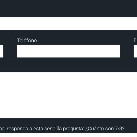
Teléfono
E
, responda a esta sencilla pregunta:
¿Cuánto son 7-3?