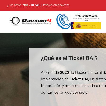
Saltar
¿Hablamos?
968 718 241
|
info@daemon4.com
al
contenido
¿Qué es el Ticket BAI?
A partir de
2022
, la Hacienda Foral d
implantación de
Ticket BAI
, un siste
facturación y cobros enfocado a minim
contamos en qué consiste.