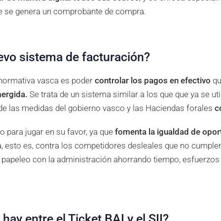
e se genera un comprobante de compra.
evo sistema de facturación?
 normativa vasca es poder
controlar los pagos en efectivo
qu
mergida.
Se trata de un sistema similar a los que que ya se ut
de las medidas del gobierno vasco y las Haciendas forales
c
o para jugar en su favor, ya que
fomenta la igualdad de opo
 esto es, contra los competidores desleales que no cumplen
el papeleo con la administración ahorrando tiempo, esfuerzos
hay entre el Ticket BAI y el SII?