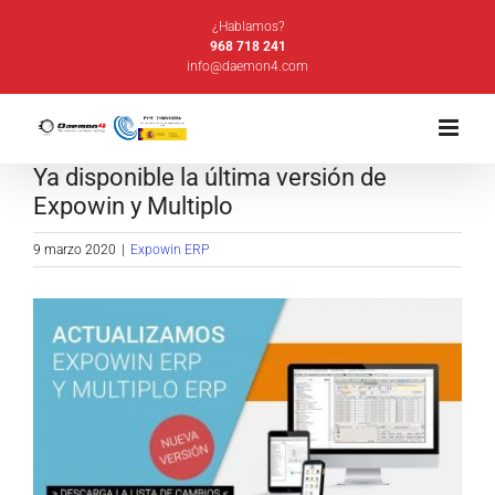
Saltar
¿Hablamos?
al
968 718 241
info@daemon4.com
contenido
Ya disponible la última versión de
Expowin y Multiplo
9 marzo 2020
|
Expowin ERP
Ver
imagen
más
grande