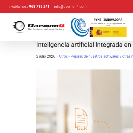
Saltar
¿Hablamos?
968 718 241
|
info@daemon4.com
al
contenido
Inteligencia artificial integrada e
2 julio 2026
|
Otros - Mejoras de nuestros softwares y otras n
Ver
imagen
más
grande