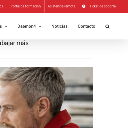
ics
Portal de formación
Asistencia remota
Ticket de soporte
os
Daemon4
Noticias
Contacto
rabajar más