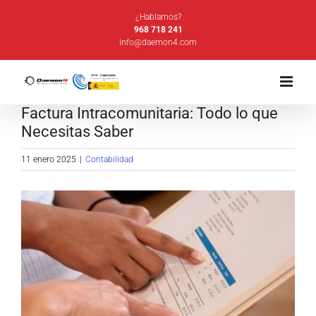
Saltar
¿Hablamos?
al
968 718 241
info@daemon4.com
contenido
Factura Intracomunitaria: Todo lo que
Necesitas Saber
11 enero 2025
|
Contabilidad
Ver
imagen
más
grande