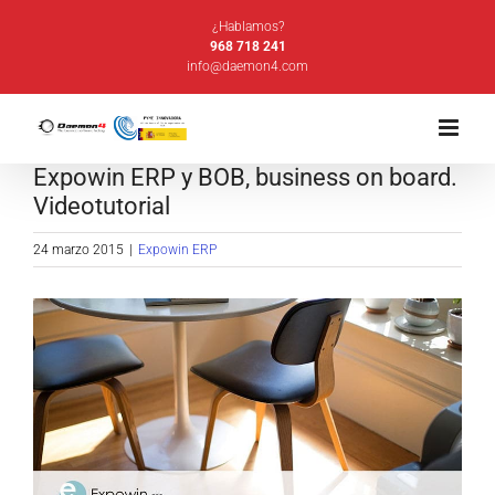
Saltar
¿Hablamos?
al
968 718 241
info@daemon4.com
contenido
Expowin ERP y BOB, business on board.
Videotutorial
24 marzo 2015
|
Expowin ERP
Ver
imagen
más
grande