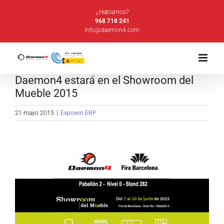
Saltar
¿Hablamos?
al
968 718 241
info@daemon4.com
contenido
Daemon4 estará en el Showroom del
Mueble 2015
21 mayo 2015
|
Expowin ERP
Ver
imagen
más
grande