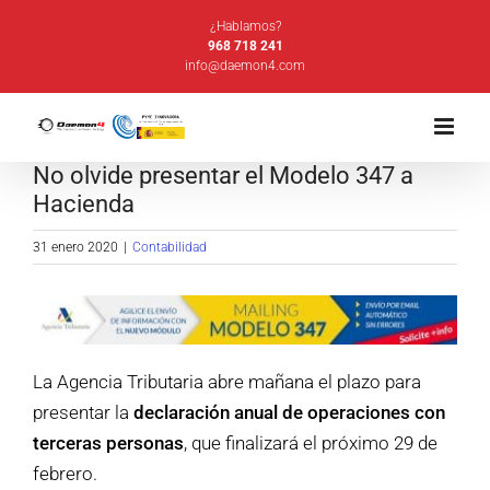
Saltar
¿Hablamos?
al
968 718 241
info@daemon4.com
contenido
No olvide presentar el Modelo 347 a
Hacienda
31 enero 2020
|
Contabilidad
La Agencia Tributaria abre mañana el plazo para
presentar la
declaración anual de operaciones con
terceras personas
, que finalizará el próximo 29 de
febrero.