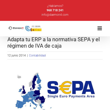
Saltar
¿Hablamos?
al
968 718 241
info@daemon4.com
contenido
Adapta tu ERP a la normativa SEPA y el
régimen de IVA de caja
12 junio 2014
|
Contabilidad
Ver
imagen
más
grande