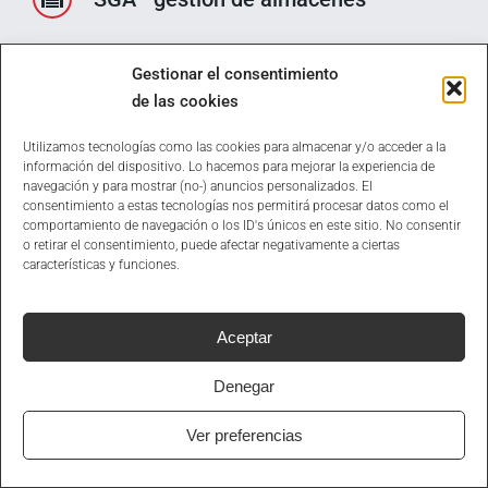
Gestionar el consentimiento
Business Intelligence
de las cookies
Utilizamos tecnologías como las cookies para almacenar y/o acceder a la
Contabilidad y finanzas
información del dispositivo. Lo hacemos para mejorar la experiencia de
navegación y para mostrar (no-) anuncios personalizados. El
consentimiento a estas tecnologías nos permitirá procesar datos como el
comportamiento de navegación o los ID's únicos en este sitio. No consentir
o retirar el consentimiento, puede afectar negativamente a ciertas
Simulador 3D
características y funciones.
Aceptar
Avisos SMS Push
Denegar
Integra con el MES de Doeet
Ver preferencias