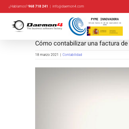
Saltar
¿Hablamos?
968 718 241
|
info@daemon4.com
al
contenido
Cómo contabilizar una factura de
18 marzo 2021
|
Contabilidad
Ver
imagen
más
grande