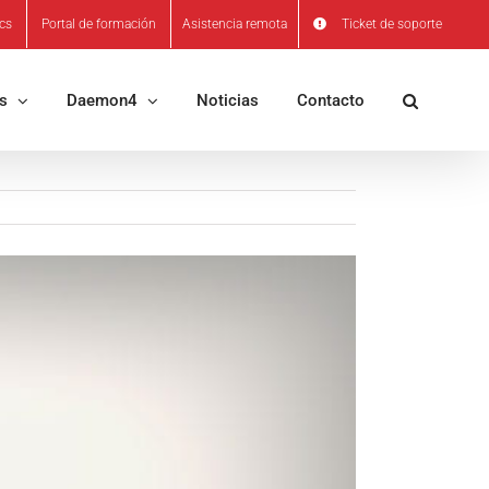
ics
Portal de formación
Asistencia remota
Ticket de soporte
os
Daemon4
Noticias
Contacto