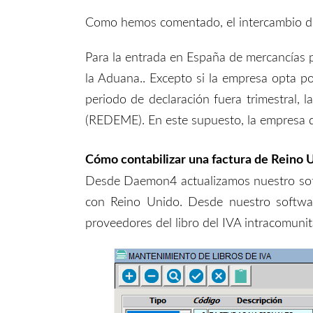
Como hemos comentado, el intercambio de
Para
la entrada
en España
de mercancías 
la Aduana..
Excepto si
la empresa opt
a
por
periodo de declaración fuera trimestral,
l
(REDEME). En este
supuesto
, la empresa 
Cómo contabilizar una factura de Reino
D
esde
D
aemon4 actualizamos nuestro soft
con Reino Unido. Desde nuestro
softwa
proveedores del libro del IVA intracomunita